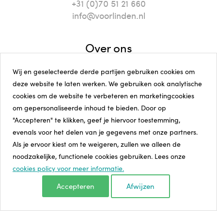
+31 (0)70 51 21 660
info@voorlinden.nl
Over ons
Huisregels
Wij en geselecteerde derde partijen gebruiken cookies om
Veelgestelde vragen
deze website te laten werken. We gebruiken ook analytische
Pers en beeld
cookies om de website te verbeteren en marketingcookies
Vacatures
om gepersonaliseerde inhoud te bieden. Door op
Visie en missie
"Accepteren" te klikken, geef je hiervoor toestemming,
ANBI Stichting Voorlinden
evenals voor het delen van je gegevens met onze partners.
Als je ervoor kiest om te weigeren, zullen we alleen de
Volg ons
noodzakelijke, functionele cookies gebruiken. Lees onze
Instagram
cookies policy voor meer informatie.
Facebook
Accepteren
Afwijzen
Linkedin