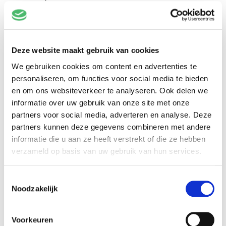
Deze website maakt gebruik van cookies
Terug
We gebruiken cookies om content en advertenties te
personaliseren, om functies voor social media te bieden
Welke tickets wil je bestellen?
en om ons websiteverkeer te analyseren. Ook delen we
HEB JE EEN CODE?
informatie over uw gebruik van onze site met onze
partners voor social media, adverteren en analyse. Deze
partners kunnen deze gegevens combineren met andere
VOORLINDEN KLASSIEK 7 JUNI 2027
informatie die u aan ze heeft verstrekt of die ze hebben
verzameld op basis van uw gebruik van hun services.
€36,50
Toestemmingsselectie
Noodzakelijk
Voorkeuren
Verder