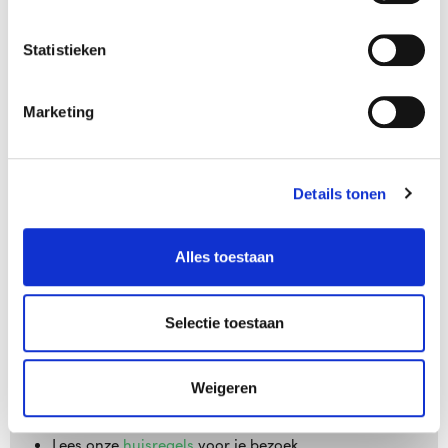
Statistieken
Ticketsupport
Marketing
Wat je moet weten
Details tonen
Je ticket is alleen geldig op de door jou gekozen
datum en starttijd. Je kunt je
ticket hier wijzigen
.
Alles toestaan
Je kunt tijdens openingstijden maximaal 30 minuten
voor of na je starttijd het museum binnengaan.
Selectie toestaan
Heb je vragen over je ticket(s)? Neem dan contact
op via
ticketservice@seetickets.nl
of bel naar +31 20
225 1758. Of lees de antwoorden op
veelgestelde
Weigeren
vragen
.
Lees onze
huisregels
voor je bezoek.