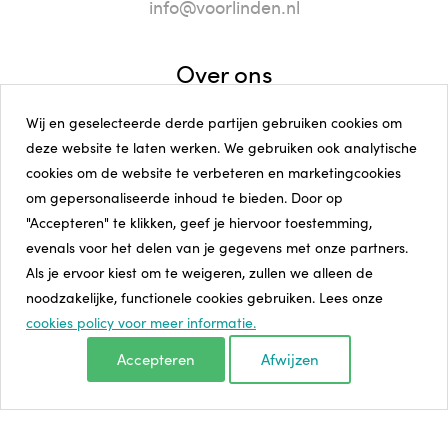
info@voorlinden.nl
Over ons
Huisregels
Wij en geselecteerde derde partijen gebruiken cookies om
Veelgestelde vragen
deze website te laten werken. We gebruiken ook analytische
Pers en beeld
cookies om de website te verbeteren en marketingcookies
Vacatures
om gepersonaliseerde inhoud te bieden. Door op
Visie en missie
"Accepteren" te klikken, geef je hiervoor toestemming,
ANBI Stichting Voorlinden
evenals voor het delen van je gegevens met onze partners.
Als je ervoor kiest om te weigeren, zullen we alleen de
Volg ons
noodzakelijke, functionele cookies gebruiken. Lees onze
Instagram
cookies policy voor meer informatie.
Facebook
Accepteren
Afwijzen
Linkedin