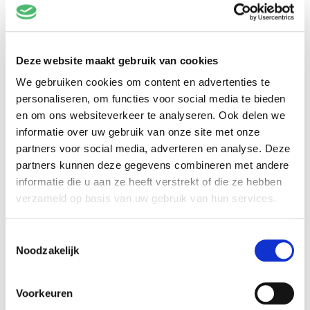
Terug
Deze website maakt gebruik van cookies
We gebruiken cookies om content en advertenties te
Welke tickets wil je bestellen?
personaliseren, om functies voor social media te bieden
en om ons websiteverkeer te analyseren. Ook delen we
HEB JE EEN CODE?
informatie over uw gebruik van onze site met onze
partners voor social media, adverteren en analyse. Deze
VOORLINDEN KLASSIEK 3 MEI 2027
partners kunnen deze gegevens combineren met andere
informatie die u aan ze heeft verstrekt of die ze hebben
€36,50
verzameld op basis van uw gebruik van hun services.
Toestemmingsselectie
Noodzakelijk
Verder
Voorkeuren