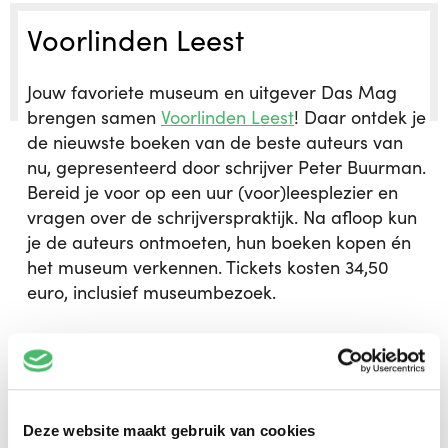
Voorlinden Leest
Jouw favoriete museum en uitgever Das Mag
brengen samen
Voorlinden Leest
! Daar ontdek je
de nieuwste boeken van de beste auteurs van
nu, gepresenteerd door schrijver Peter Buurman.
Bereid je voor op een uur (voor)leesplezier en
vragen over de schrijverspraktijk. Na afloop kun
je de auteurs ontmoeten, hun boeken kopen én
het museum verkennen. Tickets kosten 34,50
euro, inclusief museumbezoek.
‹
›
november 2026
MA
DI
WO
DO
VR
ZA
ZO
Deze website maakt gebruik van cookies
26
27
28
29
30
31
1