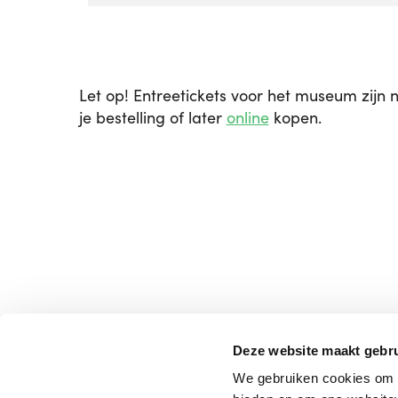
Let op! Entreetickets voor het museum zijn 
je bestelling of later
online
kopen
.
Contact
Deze website maakt gebru
Voorlinden museum & gardens
We gebruiken cookies om c