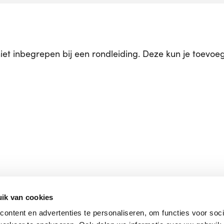
niet inbegrepen bij een rondleiding. Deze kun je toevo
Over ons
ik van cookies
Huisregels
ontent en advertenties te personaliseren, om functies voor soci
Wij en geselecteerde