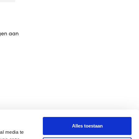
egen aan
Volg ons
Alles toestaan
Instagram
al media te
 derde partijen gebruiken cookies om deze website te laten